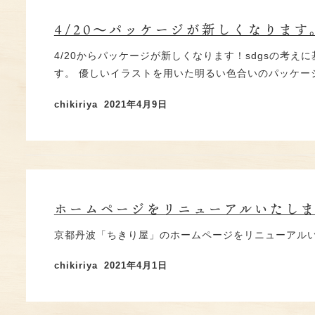
踊せんべい・光秀せんべい
プリントせんべい
4/20～パッケージが新しくなります
踊かさね
4/20からパッケージが新しくなります！sdgsの
豆玉せんべい
す。 優しいイラストを用いた明るい色合いのパッケージ
季節商品
chikiriya
2021年4月9日
お客様の声
踊せんべい・踊かさね ONLINE SHOP
ホームページをリニューアルいたし
おせんべいアイス・他冷凍菓子 SHOP
ショッピングガイド
京都丹波「ちきり屋」のホームページをリニューアル
chikiriya
2021年4月1日