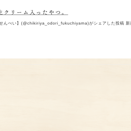
！生クリーム入ったやつ。
べい】(@chikiriya_odori_fukuchiyama)がシェアし