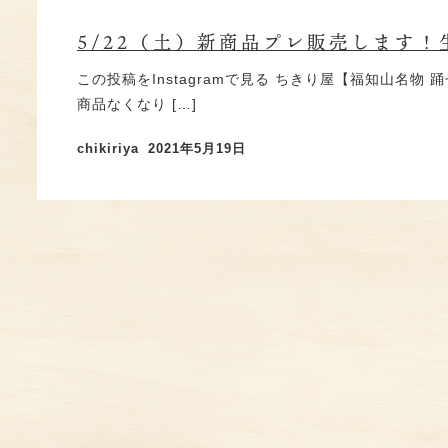
踊せんべい・光秀せんべい
プリントせんべい
5/22（土）新商品プレ販売します
踊かさね
この投稿をInstagramで見る ちきり屋【福知山名物 踊せん
豆玉せんべい
商品なくなり […]
季節商品
chikiriya
2021年5月19日
お客様の声
踊せんべい・踊かさね ONLINE SHOP
おせんべいアイス・他冷凍菓子 SHOP
ショッピングガイド