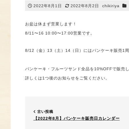
踊せんべい・光秀せんべい
カ
2022年8月1日
2022年8月2日
chikiriya
投稿日
更新日
著
プリントせんべい
者
踊かさね
お盆は休まず営業します！
豆玉せんべい
8/11〜16 10:00〜17:00営業です。
季節商品
お客様の声
8/12（金）13（土）14（日）にはパンケーキ販
パンケーキ・フルーツサンド全品を10%OFFで販売
踊せんべい・踊かさね ONLINE SHOP
詳しくは1つ後のお知らせをご覧ください。
おせんべいアイス・他冷凍菓子 SHOP
ショッピングガイド
古い投稿
【2022年8月】パンケーキ販売日カレンダー